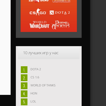
10
лучших игр у нас
DOTA 2
CS 1.6
WORLD OF TANKS
HON
LOL