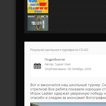
Результат школьного турнира по CS:GO
Подробности
Автор: Super User
Опубликовано: 03 Октябрь 2016
Вот и закончился наш школьный турнир. С
стрелков! Все ребята показали хорошую ст
Игрок Ladder одержал уверенную победу не
спасибо и следим за анонсами!
Фотографии