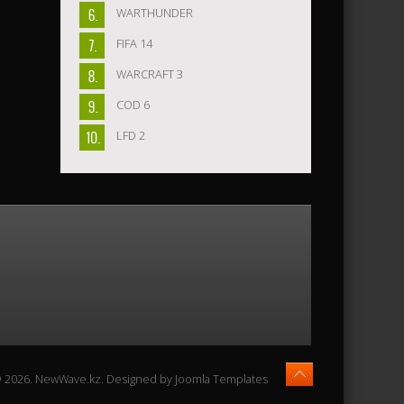
WARTHUNDER
FIFA 14
WARCRAFT 3
COD 6
LFD 2
© 2026. NewWave.kz. Designed by
Joomla Templates