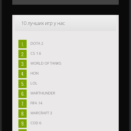
10
лучших игр у нас
DOTA 2
CS 1.6
WORLD OF TANKS
HON
LOL
WARTHUNDER
FIFA 14
WARCRAFT 3
COD 6