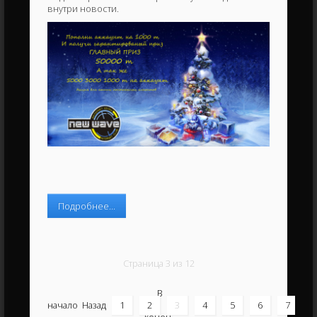
внутри новости.
Подробнее...
Страница 3 из 12
В
начало
Назад
1
2
3
4
5
6
7