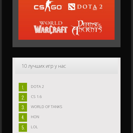
10
лучших игр у нас
DOTA 2
CS 1.6
WORLD OF TANKS
HON
LOL