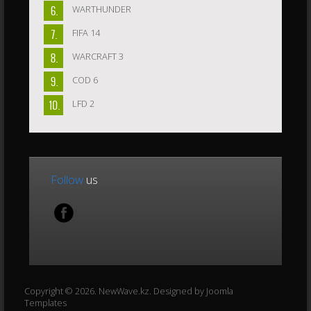
WARTHUNDER
FIFA 14
WARCRAFT 3
COD 6
LFD 2
Follow
us
Copyright © 2026. NewWave.kz. Designed by
Joomla
Templates