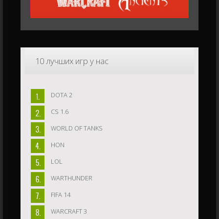
10
лучших игр у нас
DOTA 2
CS 1.6
WORLD OF TANKS
HON
LOL
WARTHUNDER
FIFA 14
WARCRAFT 3