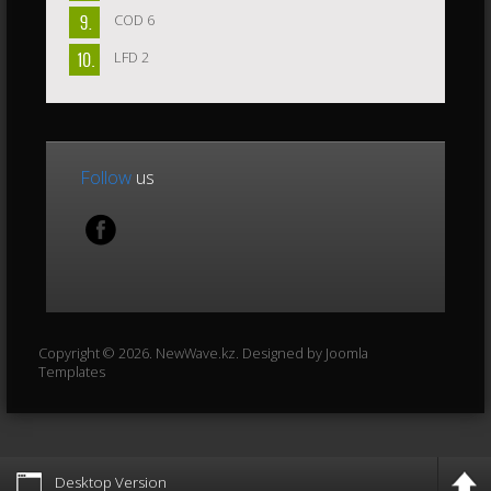
COD 6
LFD 2
Follow
us
Copyright © 2026. NewWave.kz. Designed by
Joomla
Templates
Desktop Version